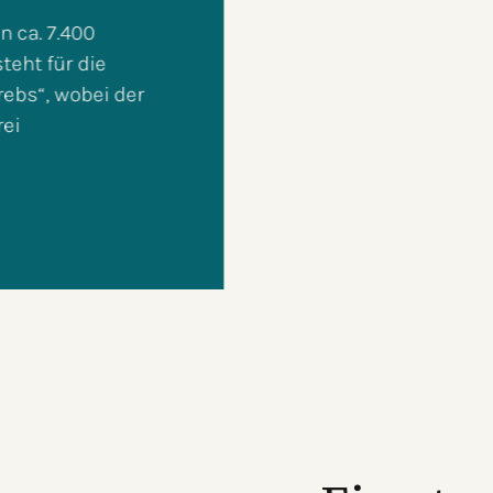
für Eierstockkrebs sind noch unerforscht u
gewisse Faktoren und Lebensumstände (u. a.
Übergewicht, späte Wechseljahre, genetisch
das Risiko einer Erkrankung erhöhen könne