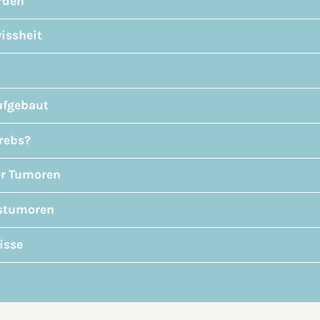
rden
issheit
aufgebaut
rebs?
er Tumoren
bstumoren
isse