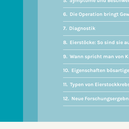
Symptome und Beschwe
Die Operation bringt Gew
Diagnostik
Eierstöcke: So sind sie 
Wann spricht man von K
Eigenschaften bösartig
Typen von Eierstockkre
Neue Forschungsergebn