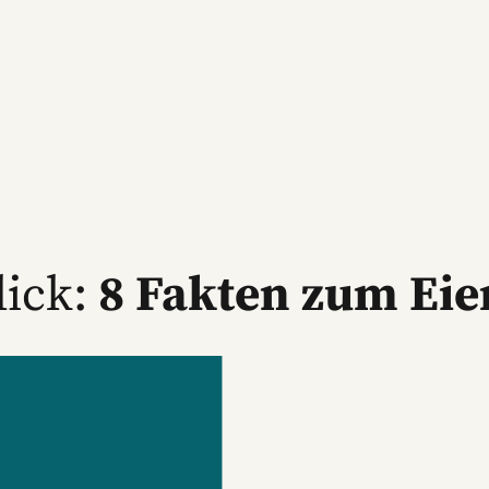
lick:
8 Fakten zum Eie
URSACHEN ...