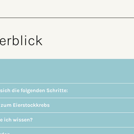
erblick
 sich die folgenden Schritte:
n zum Eierstockkrebs
te ich wissen?