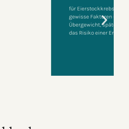
nd nicht bekannt. Wir kennen aber
 fortschreitendes Alter, frühe Periode,
e Veranlagung, Kinderlosigkeit), die
n.