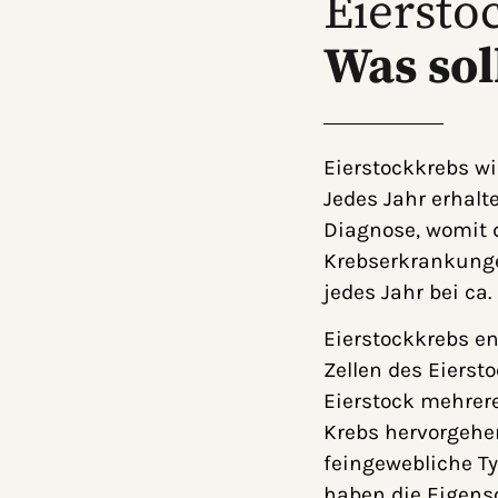
Eiersto
Was sol
Eierstockkrebs w
Jedes Jahr erhalt
Diagnose, womit d
Krebserkrankunge
jedes Jahr bei ca.
Eierstockkrebs en
Zellen des Eiersto
Eierstock mehrere
Krebs hervorgehe
feingewebliche Ty
haben die Eigensc