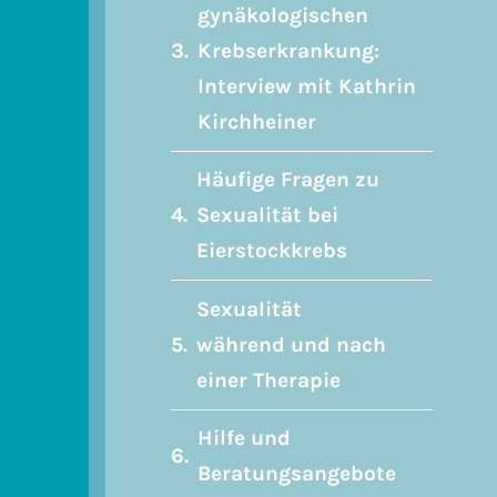
gynäkologischen
Krebserkrankung:
Interview mit Kathrin
Kirchheiner
Häufige Fragen zu
Sexualität bei
Eierstockkrebs
Sexualität
während und nach
einer Therapie
Hilfe und
Beratungsangebote