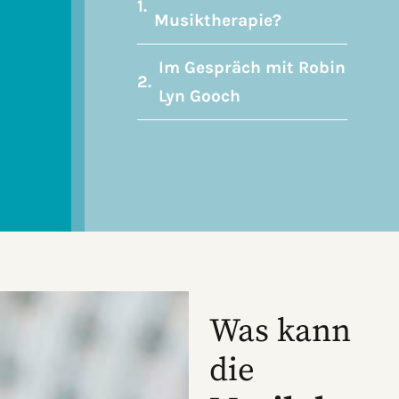
Musiktherapie?
Im Gespräch mit Robin
Lyn Gooch
Was kann
die