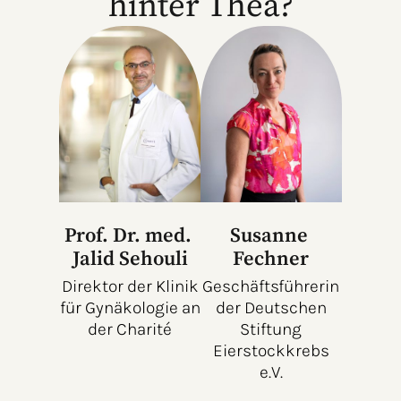
hinter Thea?
Prof. Dr. med.
Susanne
Jalid Sehouli
Fechner
Direktor der Klinik
Geschäftsführerin
für Gynäkologie an
der Deutschen
der Charité
Stiftung
Eierstockkrebs
e.V.